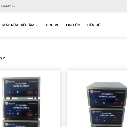
16444279
MÁY RỬA SIÊU ÂM
DỊCH VỤ
TIN TỨC
LIÊN HỆ
y 2