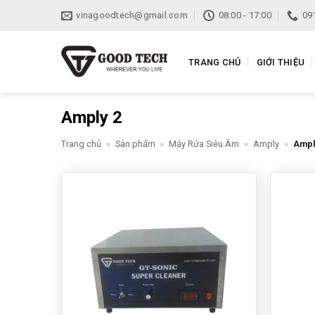
Bỏ
vinagoodtech@gmail.com
08:00 - 17:00
09
qua
nội
dung
TRANG CHỦ
GIỚI THIỆU
Amply 2
Trang chủ
»
Sản phẩm
»
Máy Rửa Siêu Âm
»
Amply
»
Ampl