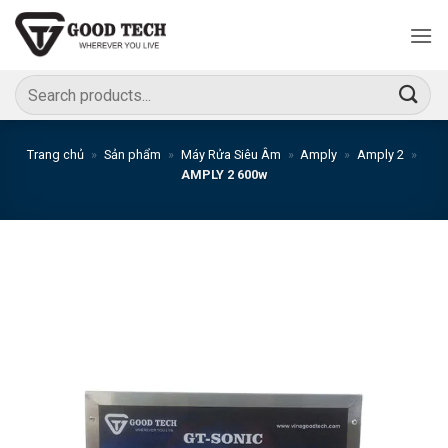
Bỏ
qua
nội
dung
Tìm
kiếm:
Trang chủ
»
Sản phẩm
»
Máy Rửa Siêu Âm
»
Amply
»
Amply 2
»
AMPLY 2 600w