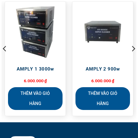
AMPLY 1 3000w
AMPLY 2 900w
oảng
6.000.000
₫
6.000.000
₫
:
000.000 ₫
THÊM VÀO GIỎ
THÊM VÀO GIỎ
n
.000.000 ₫
HÀNG
HÀNG