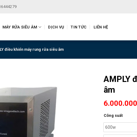
16444279
MÁY RỬA SIÊU ÂM
DỊCH VỤ
TIN TỨC
LIÊN HỆ
Y điều khiển máy rung rửa siêu âm
AMPLY đi
âm
6.000.00
Công suất
600w