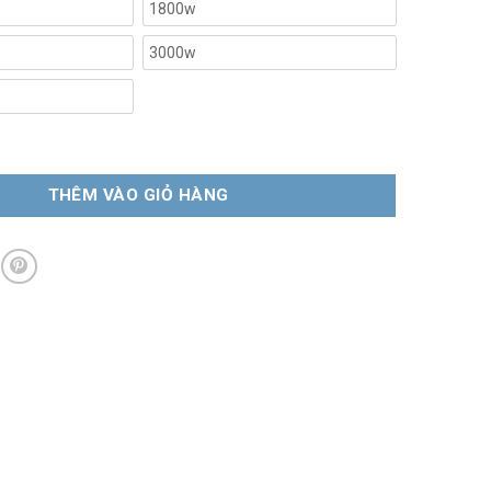
1800w
3000w
ển máy rung rửa siêu âm số lượng
THÊM VÀO GIỎ HÀNG