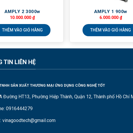
AMPLY 2 3000w
AMPLY 1 900w
10.000.000
₫
6.000.000
₫
THÊM VÀO GIỎ HÀNG
THÊM VÀO GIỎ HÀNG
 TIN LIÊN HỆ
TNHH SẢN XUẤT THƯƠNG MẠI ỨNG DỤNG CÔNG NGHỆ TỐT
A Đường HT13, Phường Hiệp Thành, Quận 12, Thành phố Hồ Chí 
ine: 0916444279
l: vinagoodtech@gmail.com