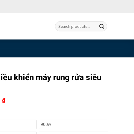
Tìm
kiếm:
ều khiển máy rung rửa siêu
0
₫
900w